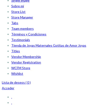
Single image
Sobre mí
Store List
Store Manager
Tabs
Team members
Términos y Condiciones
Testimonials
Tienda de Joyas Maternales Gotitas de Amor Joyas
Titles
Vendor Membership
Vendor Registration
WCFM Store
Wishlist
Lista de deseos (
0
)
Acceder
.
.