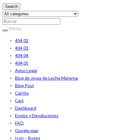
Search
Menu
404 02
404 03
404 04
404 05
Aviso Legal
Blog de Joyas de Leche Materna
Blog Post
Carrito
Cart
Dashboard
Envíos y Devoluciones
FAQ
Google map
Icon – Boxes