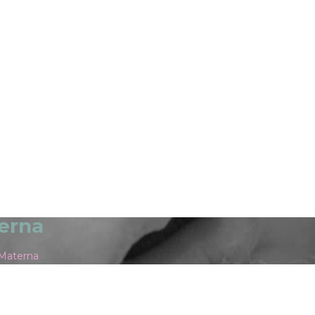
erna
 Materna