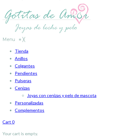
Menu
≡
╳
Tienda
Anillos
Colgantes
Pendientes
Pulseras
Cenizas
Joyas con cenizas y pelo de mascota
Personalizadas
Complementos
Cart
0
Your cart is empty.