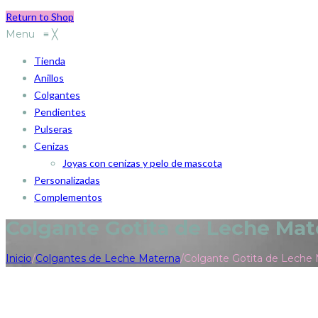
Return to Shop
Menu
≡
╳
Tienda
Anillos
Colgantes
Pendientes
Pulseras
Cenizas
Joyas con cenizas y pelo de mascota
Personalizadas
Complementos
Colgante Gotita de Leche Mat
Inicio
/
Colgantes de Leche Materna
/
Colgante Gotita de Leche