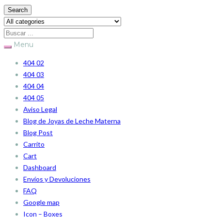
Search
Menu
404 02
404 03
404 04
404 05
Aviso Legal
Blog de Joyas de Leche Materna
Blog Post
Carrito
Cart
Dashboard
Envíos y Devoluciones
FAQ
Google map
Icon – Boxes