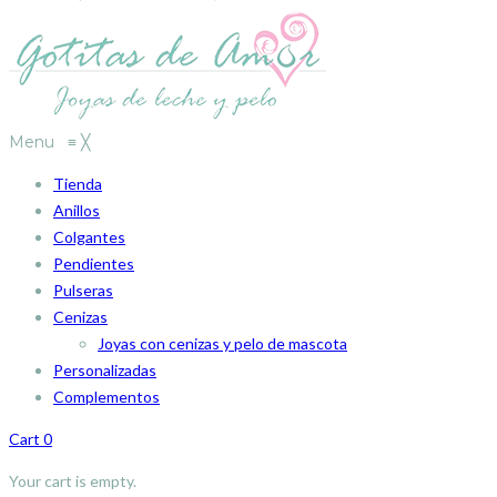
Menu
≡
╳
Tienda
Anillos
Colgantes
Pendientes
Pulseras
Cenizas
Joyas con cenizas y pelo de mascota
Personalizadas
Complementos
Cart
0
Your cart is empty.