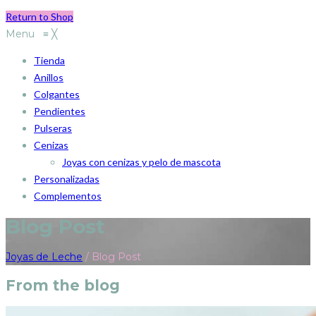
Return to Shop
Menu
≡
╳
Tienda
Anillos
Colgantes
Pendientes
Pulseras
Cenizas
Joyas con cenizas y pelo de mascota
Personalizadas
Complementos
Blog Post
Joyas de Leche
/
Blog Post
From the blog