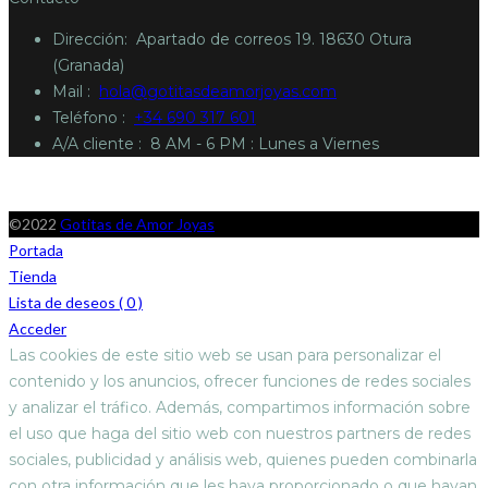
Dirección: A
partado de correos 19. 18630 Otura
(Granada)
Mail :
hola@gotitasdeamorjoyas.com
Teléfono :
+34 690 317 601
A/A cliente :
8 AM - 6 PM : Lunes a Viernes
©2022
Gotitas de Amor Joyas
Portada
Tienda
Lista de deseos (
0
)
Acceder
Las cookies de este sitio web se usan para personalizar el
contenido y los anuncios, ofrecer funciones de redes sociales
y analizar el tráfico. Además, compartimos información sobre
el uso que haga del sitio web con nuestros partners de redes
sociales, publicidad y análisis web, quienes pueden combinarla
con otra información que les haya proporcionado o que hayan