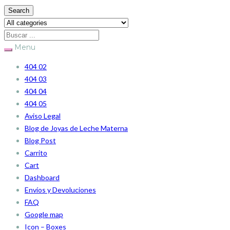
Search
Menu
404 02
404 03
404 04
404 05
Aviso Legal
Blog de Joyas de Leche Materna
Blog Post
Carrito
Cart
Dashboard
Envíos y Devoluciones
FAQ
Google map
Icon – Boxes