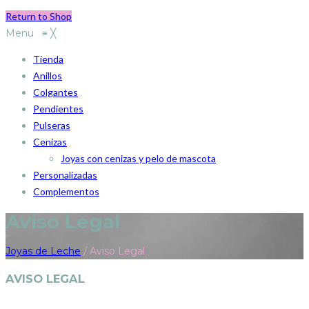
Return to Shop
Menu
≡
╳
Tienda
Anillos
Colgantes
Pendientes
Pulseras
Cenizas
Joyas con cenizas y pelo de mascota
Personalizadas
Complementos
Aviso Legal
Joyas de Leche
/
Aviso Legal
AVISO LEGAL