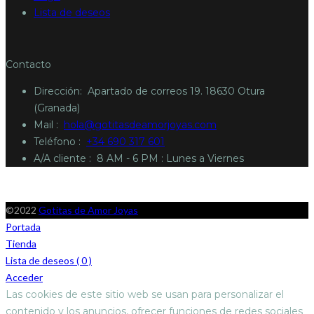
Lista de deseos
Contacto
Dirección: A
partado de correos 19. 18630 Otura
(Granada)
Mail :
hola@gotitasdeamorjoyas.com
Teléfono :
+34 690 317 601
A/A cliente :
8 AM - 6 PM : Lunes a Viernes
©2022
Gotitas de Amor Joyas
Portada
Tienda
Lista de deseos (
0
)
Acceder
Las cookies de este sitio web se usan para personalizar el
contenido y los anuncios, ofrecer funciones de redes sociales