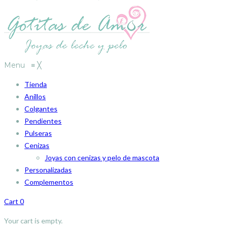
Menu
≡
╳
Tienda
Anillos
Colgantes
Pendientes
Pulseras
Cenizas
Joyas con cenizas y pelo de mascota
Personalizadas
Complementos
Cart
0
Your cart is empty.