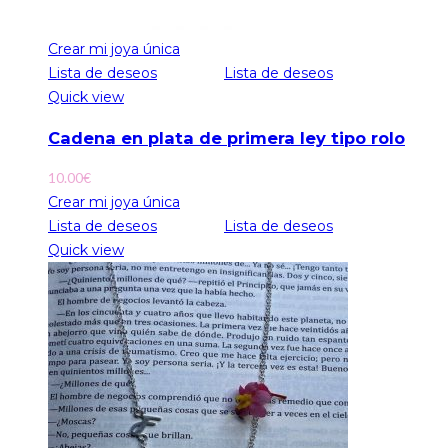
Crear mi joya única
Lista de deseos
Lista de deseos
Quick view
Cadena en plata de primera ley tipo rolo
10.00
€
Crear mi joya única
Lista de deseos
Lista de deseos
Quick view