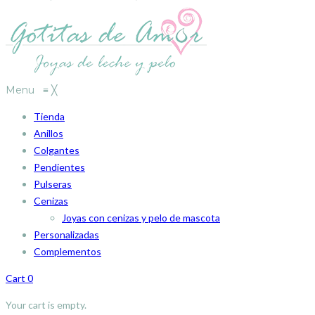
Menu
≡
╳
Tienda
Anillos
Colgantes
Pendientes
Pulseras
Cenizas
Joyas con cenizas y pelo de mascota
Personalizadas
Complementos
Cart
0
Your cart is empty.