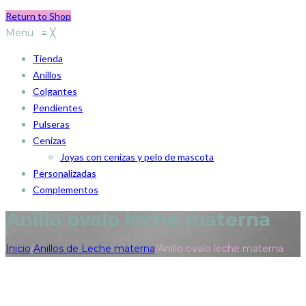
Return to Shop
Menu
≡
╳
Tienda
Anillos
Colgantes
Pendientes
Pulseras
Cenizas
Joyas con cenizas y pelo de mascota
Personalizadas
Complementos
Anillo ovalo leche materna
Inicio
/
Anillos de Leche materna
/
Anillo ovalo leche materna