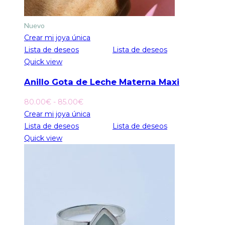
Nuevo
Crear mi joya única
Lista de deseos
Lista de deseos
Quick view
Anillo Gota de Leche Materna Maxi
Rango
80.00
€
-
85.00
€
de
Crear mi joya única
precios:
Lista de deseos
Lista de deseos
desde
Quick view
80.00€
hasta
85.00€