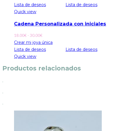
Lista de deseos
Lista de deseos
Quick view
Cadena Personalizada con iniciales
Rango
18.00
€
-
30.00
€
de
Crear mi joya única
precios:
Lista de deseos
Lista de deseos
desde
Quick view
18.00€
Productos relacionados
hasta
30.00€
.
.
.