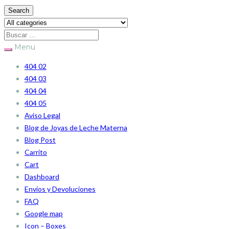
Search
Menu
404 02
404 03
404 04
404 05
Aviso Legal
Blog de Joyas de Leche Materna
Blog Post
Carrito
Cart
Dashboard
Envíos y Devoluciones
FAQ
Google map
Icon – Boxes