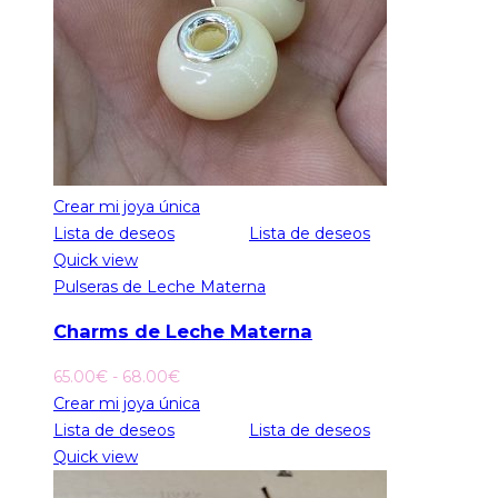
Crear mi joya única
Lista de deseos
Lista de deseos
Quick view
Pulseras de Leche Materna
Charms de Leche Materna
Rango
65.00
€
-
68.00
€
de
Crear mi joya única
precios:
Lista de deseos
Lista de deseos
desde
Quick view
65.00€