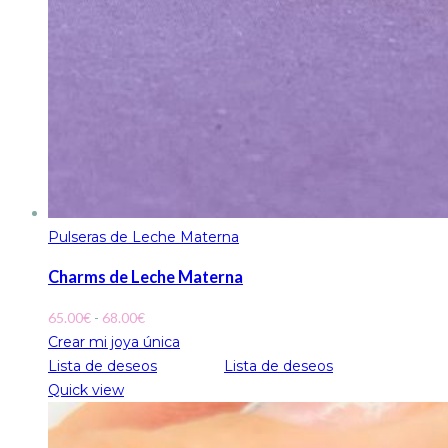
Pulseras de Leche Materna
Charms de Leche Materna
Rango
65.00
€
-
68.00
€
de
Crear mi joya única
precios:
Lista de deseos
Lista de deseos
desde
Quick view
65.00€
hasta