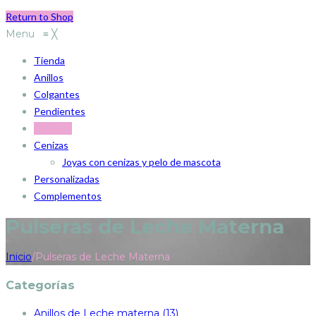
Return to Shop
Menu
≡
╳
Tienda
Anillos
Colgantes
Pendientes
Pulseras
Cenizas
Joyas con cenizas y pelo de mascota
Personalizadas
Complementos
Pulseras de Leche Materna
Inicio
/
Pulseras de Leche Materna
Categorías
Anillos de Leche materna (13)