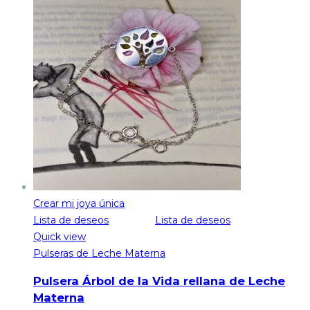
hasta
68.00€
Crear mi joya única
Lista de deseos
Lista de deseos
Quick view
Pulseras de Leche Materna
Pulsera Árbol de la Vida rellana de Leche
Materna