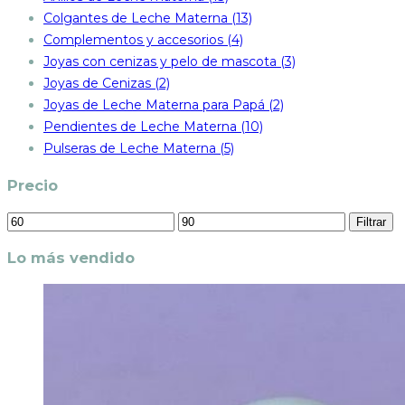
Colgantes de Leche Materna (13)
Complementos y accesorios (4)
Joyas con cenizas y pelo de mascota (3)
Joyas de Cenizas (2)
Joyas de Leche Materna para Papá (2)
Pendientes de Leche Materna (10)
Pulseras de Leche Materna (5)
Precio
Precio
Precio
Filtrar
mínimo
máximo
Lo más vendido