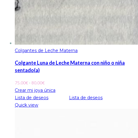
Colgantes de Leche Materna
Colgante Luna de Leche Materna con niño o niña
sentado(a)
Rango
75.00
€
-
80.00
€
de
Crear mi joya única
precios:
Lista de deseos
Lista de deseos
desde
Quick view
75.00€
hasta
80.00€