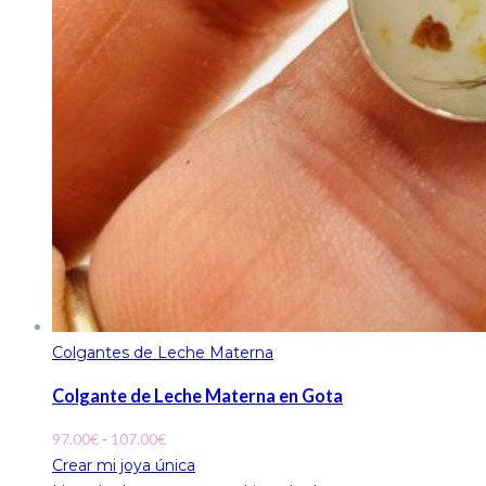
Colgantes de Leche Materna
Colgante de Leche Materna en Gota
Rango
97.00
€
-
107.00
€
de
Crear mi joya única