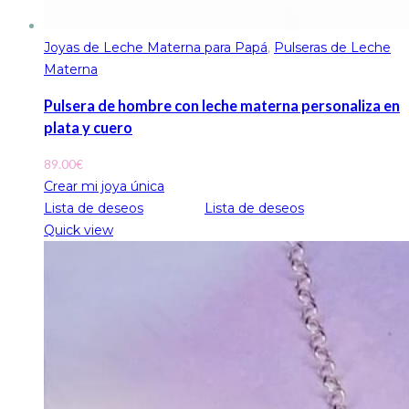
Joyas de Leche Materna para Papá
,
Pulseras de Leche
Materna
Pulsera de hombre con leche materna personaliza en
plata y cuero
89.00
€
Crear mi joya única
Lista de deseos
Lista de deseos
Quick view