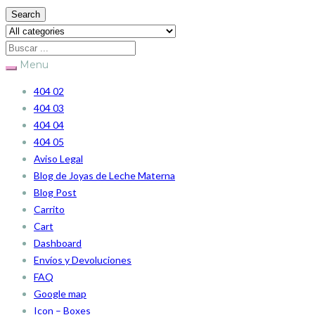
Search
Menu
404 02
404 03
404 04
404 05
Aviso Legal
Blog de Joyas de Leche Materna
Blog Post
Carrito
Cart
Dashboard
Envíos y Devoluciones
FAQ
Google map
Icon – Boxes