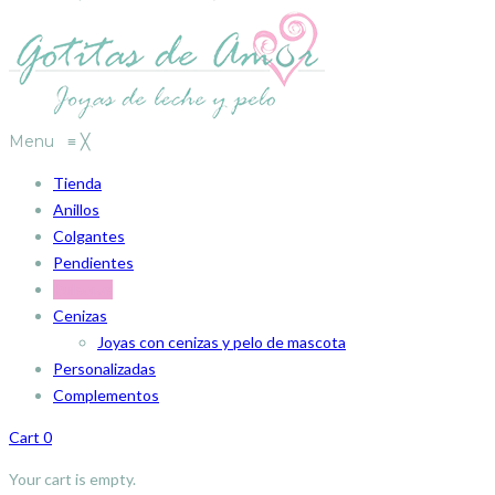
Menu
≡
╳
Tienda
Anillos
Colgantes
Pendientes
Pulseras
Cenizas
Joyas con cenizas y pelo de mascota
Personalizadas
Complementos
Cart
0
Your cart is empty.