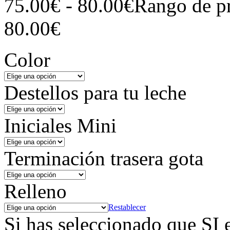
75.00
€
-
80.00
€
Rango de pr
80.00€
Color
Destellos para tu leche
Iniciales Mini
Terminación trasera gota
Relleno
Restablecer
Si has seleccionado que SI e